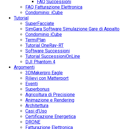
FAQ Successioni
FAQ Fatturazione Elettronica
Condominio: iCube
Tutorial
SuperFacciate
SimGara Software Simulazione Gare di Appalto
Condominio iCube
TermiPlan
Tutorial OneRay-RT
Software Successioni
Tutorial SuccessioniOnLine
DJI Phantom 4
Argomenti
3DMakerpro Eagle
Rilievi con Matterport
Eventi
Superbonus
Agricoltura di Precisione
Animazione e Rendering
Architettura
Casi d’Uso
Certificazione Energetica
DRONE
Fatturazione Elettronica