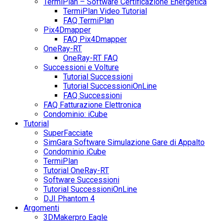
TermiPlan – Software Certificazione Energetica
TermiPlan Video Tutorial
FAQ TermiPlan
Pix4Dmapper
FAQ Pix4Dmapper
OneRay-RT
OneRay-RT FAQ
Successioni e Volture
Tutorial Successioni
Tutorial SuccessioniOnLine
FAQ Successioni
FAQ Fatturazione Elettronica
Condominio: iCube
Tutorial
SuperFacciate
SimGara Software Simulazione Gare di Appalto
Condominio iCube
TermiPlan
Tutorial OneRay-RT
Software Successioni
Tutorial SuccessioniOnLine
DJI Phantom 4
Argomenti
3DMakerpro Eagle