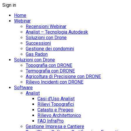
Sign in
Home
Webinar
Recensioni Webinar
Analist – Tecnologia Autodesk
Soluzioni con Drone
Successioni
Gestione dei condomini
Gas Radon
Soluzioni con Drone
Topografia con DRONE
Termografia con DRONE
Agricoltura di Precisione con DRONE
Rilievo Incidenti con DRONE
Software
Analist
Casi d’Uso Analist
Rilievi Topografici
Catasto e Pregeo
Rilievo Architettonico
FAQ InfraPro
Gestione Impresa e Cantiere