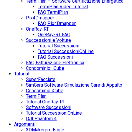
TermiPlan – Software Certificazione Energetica
TermiPlan Video Tutorial
FAQ TermiPlan
Pix4Dmapper
FAQ Pix4Dmapper
OneRay-RT
OneRay-RT FAQ
Successioni e Volture
Tutorial Successioni
Tutorial SuccessioniOnLine
FAQ Successioni
FAQ Fatturazione Elettronica
Condominio: iCube
Tutorial
SuperFacciate
SimGara Software Simulazione Gare di Appalto
Condominio iCube
TermiPlan
Tutorial OneRay-RT
Software Successioni
Tutorial SuccessioniOnLine
DJI Phantom 4
Argomenti
3DMakerpro Eagle