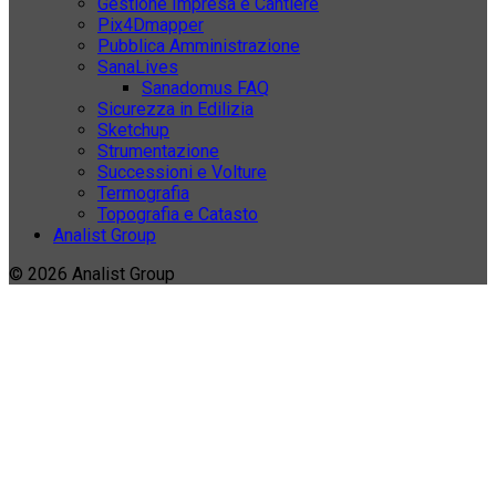
Gestione Impresa e Cantiere
Pix4Dmapper
Pubblica Amministrazione
SanaLives
Sanadomus FAQ
Sicurezza in Edilizia
Sketchup
Strumentazione
Successioni e Volture
Termografia
Topografia e Catasto
Analist Group
© 2026 Analist Group