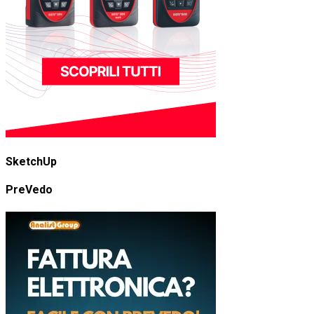
SketchUp
PreVedo