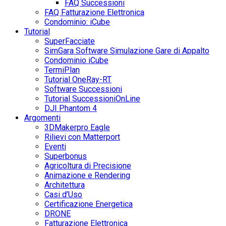
FAQ Successioni
FAQ Fatturazione Elettronica
Condominio: iCube
Tutorial
SuperFacciate
SimGara Software Simulazione Gare di Appalto
Condominio iCube
TermiPlan
Tutorial OneRay-RT
Software Successioni
Tutorial SuccessioniOnLine
DJI Phantom 4
Argomenti
3DMakerpro Eagle
Rilievi con Matterport
Eventi
Superbonus
Agricoltura di Precisione
Animazione e Rendering
Architettura
Casi d’Uso
Certificazione Energetica
DRONE
Fatturazione Elettronica