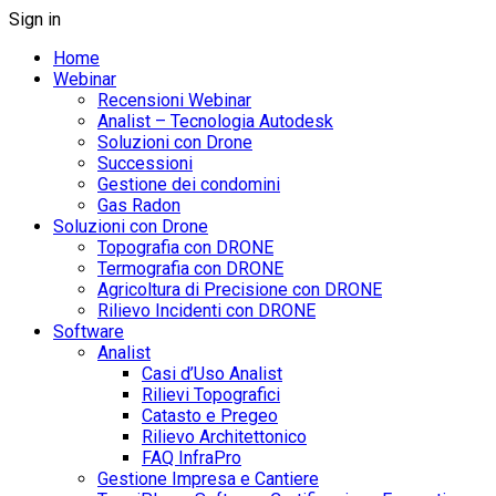
Sign in
Home
Webinar
Recensioni Webinar
Analist – Tecnologia Autodesk
Soluzioni con Drone
Successioni
Gestione dei condomini
Gas Radon
Soluzioni con Drone
Topografia con DRONE
Termografia con DRONE
Agricoltura di Precisione con DRONE
Rilievo Incidenti con DRONE
Software
Analist
Casi d’Uso Analist
Rilievi Topografici
Catasto e Pregeo
Rilievo Architettonico
FAQ InfraPro
Gestione Impresa e Cantiere