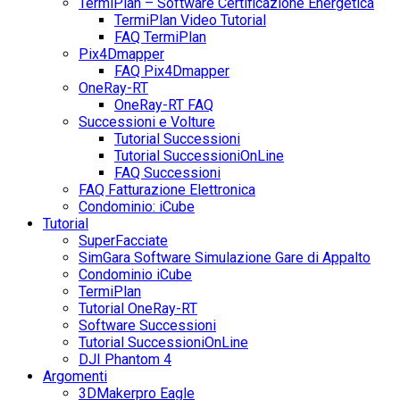
TermiPlan – Software Certificazione Energetica
TermiPlan Video Tutorial
FAQ TermiPlan
Pix4Dmapper
FAQ Pix4Dmapper
OneRay-RT
OneRay-RT FAQ
Successioni e Volture
Tutorial Successioni
Tutorial SuccessioniOnLine
FAQ Successioni
FAQ Fatturazione Elettronica
Condominio: iCube
Tutorial
SuperFacciate
SimGara Software Simulazione Gare di Appalto
Condominio iCube
TermiPlan
Tutorial OneRay-RT
Software Successioni
Tutorial SuccessioniOnLine
DJI Phantom 4
Argomenti
3DMakerpro Eagle