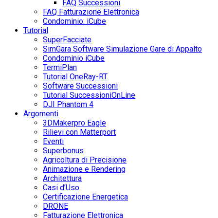
FAQ Successioni
FAQ Fatturazione Elettronica
Condominio: iCube
Tutorial
SuperFacciate
SimGara Software Simulazione Gare di Appalto
Condominio iCube
TermiPlan
Tutorial OneRay-RT
Software Successioni
Tutorial SuccessioniOnLine
DJI Phantom 4
Argomenti
3DMakerpro Eagle
Rilievi con Matterport
Eventi
Superbonus
Agricoltura di Precisione
Animazione e Rendering
Architettura
Casi d’Uso
Certificazione Energetica
DRONE
Fatturazione Elettronica