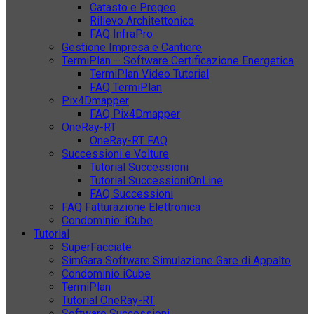
Catasto e Pregeo
Rilievo Architettonico
FAQ InfraPro
Gestione Impresa e Cantiere
TermiPlan – Software Certificazione Energetica
TermiPlan Video Tutorial
FAQ TermiPlan
Pix4Dmapper
FAQ Pix4Dmapper
OneRay-RT
OneRay-RT FAQ
Successioni e Volture
Tutorial Successioni
Tutorial SuccessioniOnLine
FAQ Successioni
FAQ Fatturazione Elettronica
Condominio: iCube
Tutorial
SuperFacciate
SimGara Software Simulazione Gare di Appalto
Condominio iCube
TermiPlan
Tutorial OneRay-RT
Software Successioni