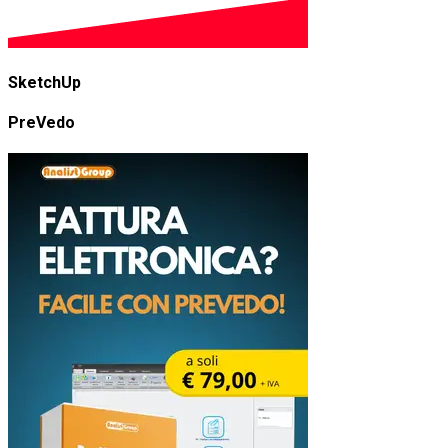
SketchUp
PreVedo