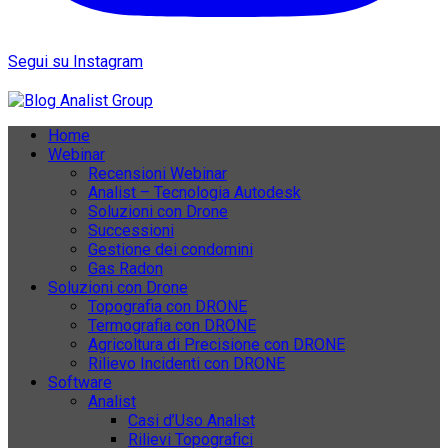
Segui su Instagram
Home
Webinar
Recensioni Webinar
Analist – Tecnologia Autodesk
Soluzioni con Drone
Successioni
Gestione dei condomini
Gas Radon
Soluzioni con Drone
Topografia con DRONE
Termografia con DRONE
Agricoltura di Precisione con DRONE
Rilievo Incidenti con DRONE
Software
Analist
Casi d’Uso Analist
Rilievi Topografici