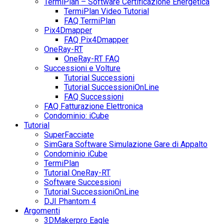
TermiPlan – Software Certificazione Energetica
TermiPlan Video Tutorial
FAQ TermiPlan
Pix4Dmapper
FAQ Pix4Dmapper
OneRay-RT
OneRay-RT FAQ
Successioni e Volture
Tutorial Successioni
Tutorial SuccessioniOnLine
FAQ Successioni
FAQ Fatturazione Elettronica
Condominio: iCube
Tutorial
SuperFacciate
SimGara Software Simulazione Gare di Appalto
Condominio iCube
TermiPlan
Tutorial OneRay-RT
Software Successioni
Tutorial SuccessioniOnLine
DJI Phantom 4
Argomenti
3DMakerpro Eagle