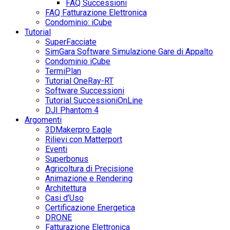
FAQ Successioni
FAQ Fatturazione Elettronica
Condominio: iCube
Tutorial
SuperFacciate
SimGara Software Simulazione Gare di Appalto
Condominio iCube
TermiPlan
Tutorial OneRay-RT
Software Successioni
Tutorial SuccessioniOnLine
DJI Phantom 4
Argomenti
3DMakerpro Eagle
Rilievi con Matterport
Eventi
Superbonus
Agricoltura di Precisione
Animazione e Rendering
Architettura
Casi d’Uso
Certificazione Energetica
DRONE
Fatturazione Elettronica