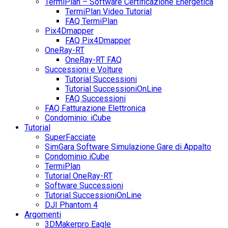
TermiPlan – Software Certificazione Energetica
TermiPlan Video Tutorial
FAQ TermiPlan
Pix4Dmapper
FAQ Pix4Dmapper
OneRay-RT
OneRay-RT FAQ
Successioni e Volture
Tutorial Successioni
Tutorial SuccessioniOnLine
FAQ Successioni
FAQ Fatturazione Elettronica
Condominio: iCube
Tutorial
SuperFacciate
SimGara Software Simulazione Gare di Appalto
Condominio iCube
TermiPlan
Tutorial OneRay-RT
Software Successioni
Tutorial SuccessioniOnLine
DJI Phantom 4
Argomenti
3DMakerpro Eagle