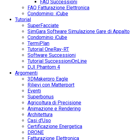
FAQ Successioni
FAQ Fatturazione Elettronica
Condominio: iCube
Tutorial
SuperFacciate
SimGara Software Simulazione Gare di Appalto
Condominio iCube
TermiPlan
Tutorial OneRay-RT
Software Successioni
Tutorial SuccessioniOnLine
DJI Phantom 4
Argomenti
3DMakerpro Eagle
Rilievi con Matterport
Eventi
Superbonus
Agricoltura di Precisione
Animazione e Rendering
Architettura
Casi d’Uso
Certificazione Energetica
DRONE
Fatturazione Elettronica