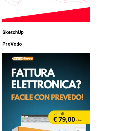
SketchUp
PreVedo