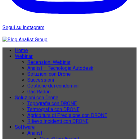
Segui su Instagram
Home
Webinar
Recensioni Webinar
Analist – Tecnologia Autodesk
Soluzioni con Drone
Successioni
Gestione dei condomini
Gas Radon
Soluzioni con Drone
Topografia con DRONE
Termografia con DRONE
Agricoltura di Precisione con DRONE
Rilievo Incidenti con DRONE
Software
Analist
Casi d’Uso Analist