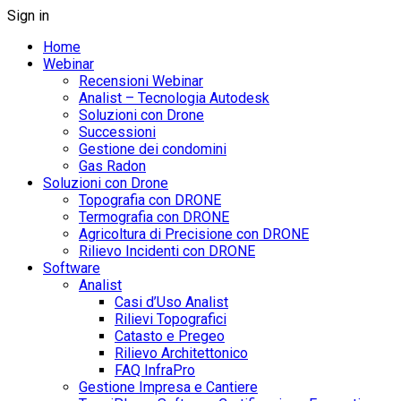
Sign in
Home
Webinar
Recensioni Webinar
Analist – Tecnologia Autodesk
Soluzioni con Drone
Successioni
Gestione dei condomini
Gas Radon
Soluzioni con Drone
Topografia con DRONE
Termografia con DRONE
Agricoltura di Precisione con DRONE
Rilievo Incidenti con DRONE
Software
Analist
Casi d’Uso Analist
Rilievi Topografici
Catasto e Pregeo
Rilievo Architettonico
FAQ InfraPro
Gestione Impresa e Cantiere