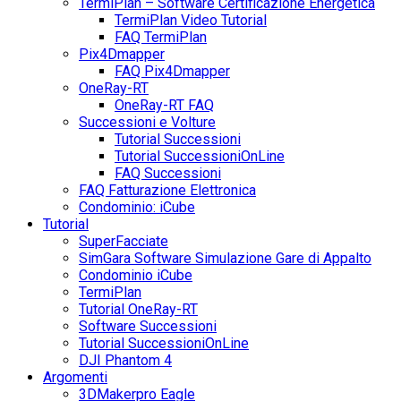
TermiPlan – Software Certificazione Energetica
TermiPlan Video Tutorial
FAQ TermiPlan
Pix4Dmapper
FAQ Pix4Dmapper
OneRay-RT
OneRay-RT FAQ
Successioni e Volture
Tutorial Successioni
Tutorial SuccessioniOnLine
FAQ Successioni
FAQ Fatturazione Elettronica
Condominio: iCube
Tutorial
SuperFacciate
SimGara Software Simulazione Gare di Appalto
Condominio iCube
TermiPlan
Tutorial OneRay-RT
Software Successioni
Tutorial SuccessioniOnLine
DJI Phantom 4
Argomenti
3DMakerpro Eagle