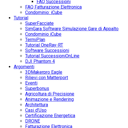
FAQ Successioni
FAQ Fatturazione Elettronica
Condominio: iCube
Tutorial
SuperFacciate
SimGara Software Simulazione Gare di Appalto
Condominio iCube
TermiPlan
Tutorial OneRay-RT
Software Successioni
Tutorial SuccessioniOnLine
DJI Phantom 4
Argomenti
3DMakerpro Eagle
Rilievi con Matterport
Eventi
Superbonus
Agricoltura di Precisione
Animazione e Rendering
Architettura
Casi d’Uso
Certificazione Energetica
DRONE
Fatturazione Elettronica