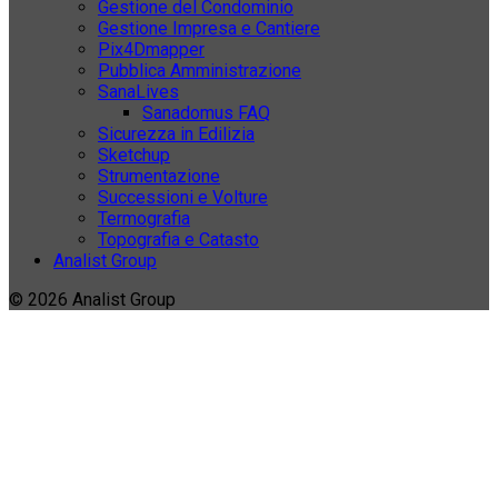
Gestione del Condominio
Gestione Impresa e Cantiere
Pix4Dmapper
Pubblica Amministrazione
SanaLives
Sanadomus FAQ
Sicurezza in Edilizia
Sketchup
Strumentazione
Successioni e Volture
Termografia
Topografia e Catasto
Analist Group
© 2026 Analist Group