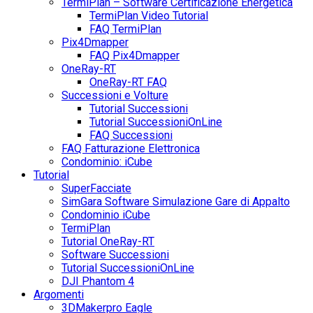
TermiPlan – Software Certificazione Energetica
TermiPlan Video Tutorial
FAQ TermiPlan
Pix4Dmapper
FAQ Pix4Dmapper
OneRay-RT
OneRay-RT FAQ
Successioni e Volture
Tutorial Successioni
Tutorial SuccessioniOnLine
FAQ Successioni
FAQ Fatturazione Elettronica
Condominio: iCube
Tutorial
SuperFacciate
SimGara Software Simulazione Gare di Appalto
Condominio iCube
TermiPlan
Tutorial OneRay-RT
Software Successioni
Tutorial SuccessioniOnLine
DJI Phantom 4
Argomenti
3DMakerpro Eagle