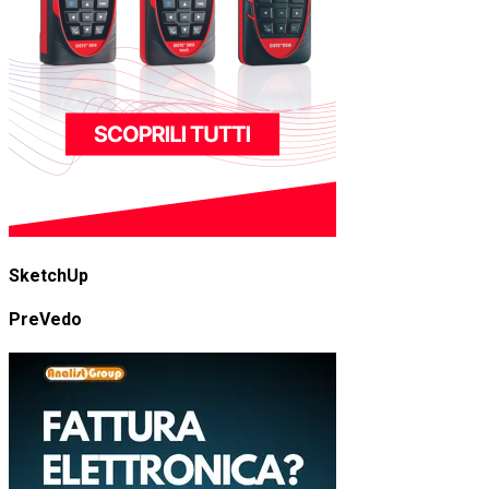
SketchUp
PreVedo