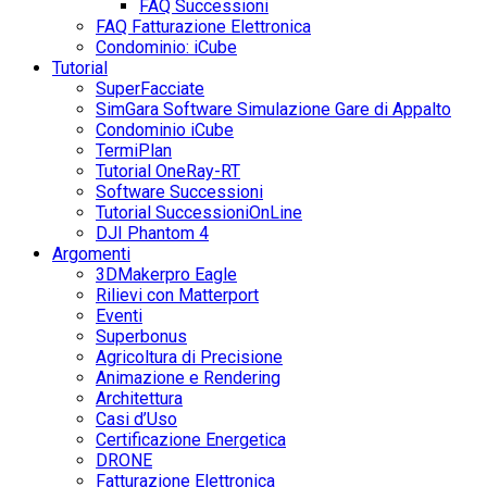
FAQ Successioni
FAQ Fatturazione Elettronica
Condominio: iCube
Tutorial
SuperFacciate
SimGara Software Simulazione Gare di Appalto
Condominio iCube
TermiPlan
Tutorial OneRay-RT
Software Successioni
Tutorial SuccessioniOnLine
DJI Phantom 4
Argomenti
3DMakerpro Eagle
Rilievi con Matterport
Eventi
Superbonus
Agricoltura di Precisione
Animazione e Rendering
Architettura
Casi d’Uso
Certificazione Energetica
DRONE
Fatturazione Elettronica