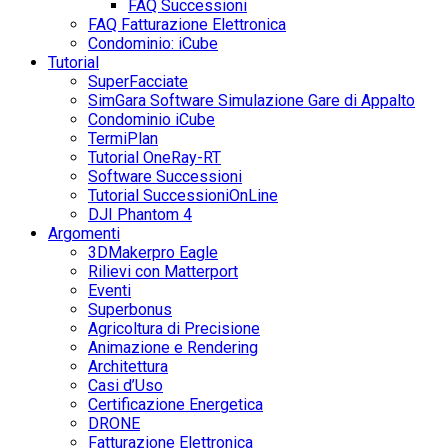
FAQ Successioni
FAQ Fatturazione Elettronica
Condominio: iCube
Tutorial
SuperFacciate
SimGara Software Simulazione Gare di Appalto
Condominio iCube
TermiPlan
Tutorial OneRay-RT
Software Successioni
Tutorial SuccessioniOnLine
DJI Phantom 4
Argomenti
3DMakerpro Eagle
Rilievi con Matterport
Eventi
Superbonus
Agricoltura di Precisione
Animazione e Rendering
Architettura
Casi d’Uso
Certificazione Energetica
DRONE
Fatturazione Elettronica