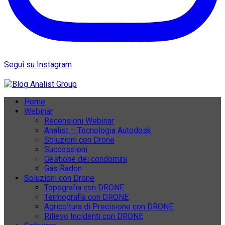
Segui su Instagram
Home
Webinar
Recensioni Webinar
Analist – Tecnologia Autodesk
Soluzioni con Drone
Successioni
Gestione dei condomini
Gas Radon
Soluzioni con Drone
Topografia con DRONE
Termografia con DRONE
Agricoltura di Precisione con DRONE
Rilievo Incidenti con DRONE