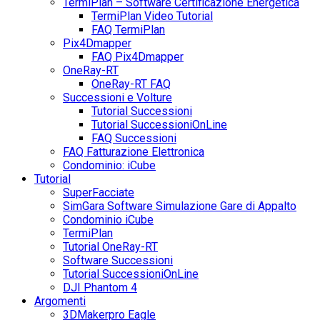
TermiPlan – Software Certificazione Energetica
TermiPlan Video Tutorial
FAQ TermiPlan
Pix4Dmapper
FAQ Pix4Dmapper
OneRay-RT
OneRay-RT FAQ
Successioni e Volture
Tutorial Successioni
Tutorial SuccessioniOnLine
FAQ Successioni
FAQ Fatturazione Elettronica
Condominio: iCube
Tutorial
SuperFacciate
SimGara Software Simulazione Gare di Appalto
Condominio iCube
TermiPlan
Tutorial OneRay-RT
Software Successioni
Tutorial SuccessioniOnLine
DJI Phantom 4
Argomenti
3DMakerpro Eagle