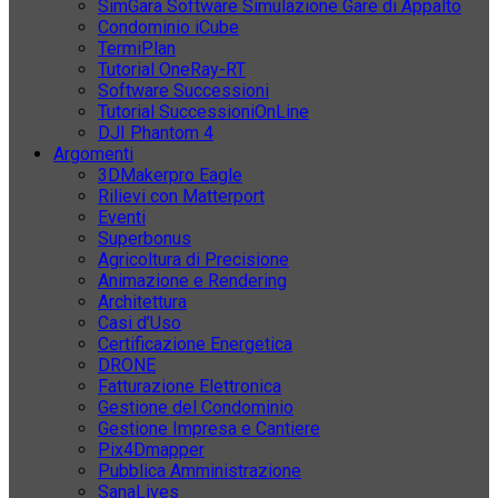
SimGara Software Simulazione Gare di Appalto
Condominio iCube
TermiPlan
Tutorial OneRay-RT
Software Successioni
Tutorial SuccessioniOnLine
DJI Phantom 4
Argomenti
3DMakerpro Eagle
Rilievi con Matterport
Eventi
Superbonus
Agricoltura di Precisione
Animazione e Rendering
Architettura
Casi d’Uso
Certificazione Energetica
DRONE
Fatturazione Elettronica
Gestione del Condominio
Gestione Impresa e Cantiere
Pix4Dmapper
Pubblica Amministrazione
SanaLives