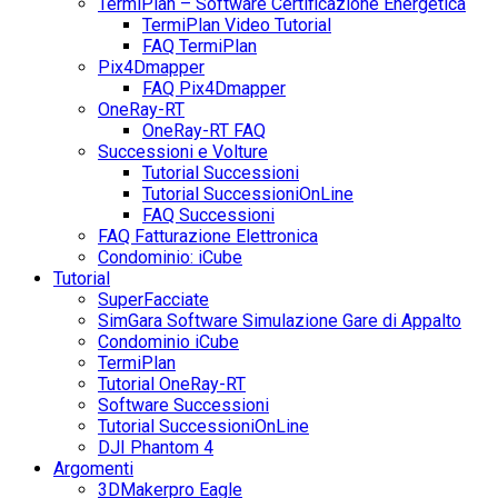
TermiPlan – Software Certificazione Energetica
TermiPlan Video Tutorial
FAQ TermiPlan
Pix4Dmapper
FAQ Pix4Dmapper
OneRay-RT
OneRay-RT FAQ
Successioni e Volture
Tutorial Successioni
Tutorial SuccessioniOnLine
FAQ Successioni
FAQ Fatturazione Elettronica
Condominio: iCube
Tutorial
SuperFacciate
SimGara Software Simulazione Gare di Appalto
Condominio iCube
TermiPlan
Tutorial OneRay-RT
Software Successioni
Tutorial SuccessioniOnLine
DJI Phantom 4
Argomenti
3DMakerpro Eagle