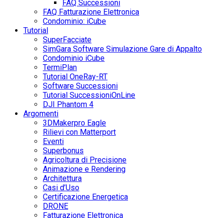
FAQ Successioni
FAQ Fatturazione Elettronica
Condominio: iCube
Tutorial
SuperFacciate
SimGara Software Simulazione Gare di Appalto
Condominio iCube
TermiPlan
Tutorial OneRay-RT
Software Successioni
Tutorial SuccessioniOnLine
DJI Phantom 4
Argomenti
3DMakerpro Eagle
Rilievi con Matterport
Eventi
Superbonus
Agricoltura di Precisione
Animazione e Rendering
Architettura
Casi d’Uso
Certificazione Energetica
DRONE
Fatturazione Elettronica