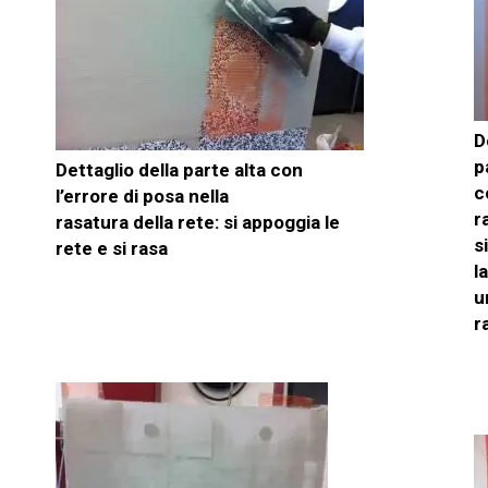
D
p
Dettaglio della parte alta con
c
l’errore di posa nella
r
rasatura della rete: si appoggia le
s
rete e si rasa
l
u
r