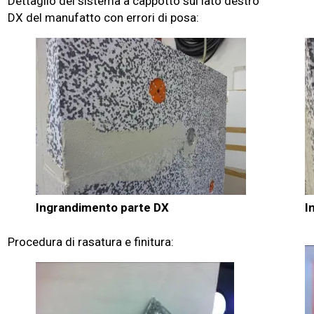
Dettaglio del sistema a cappotto sul lato destro
DX del manufatto con errori di posa:
Ingrandimento parte DX
I
Procedura di rasatura e finitura: