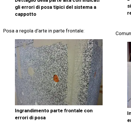
s
gli errori di posa tipici del sistema a
r
cappotto
Posa a regola d’arte in parte frontale:
Comuni 
Ingrandimento parte frontale con
I
errori di posa
e