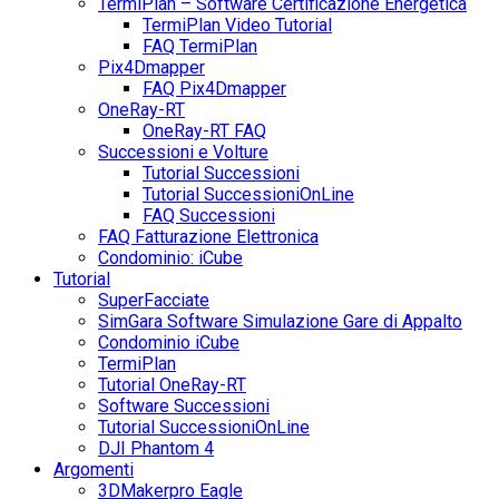
TermiPlan – Software Certificazione Energetica
TermiPlan Video Tutorial
FAQ TermiPlan
Pix4Dmapper
FAQ Pix4Dmapper
OneRay-RT
OneRay-RT FAQ
Successioni e Volture
Tutorial Successioni
Tutorial SuccessioniOnLine
FAQ Successioni
FAQ Fatturazione Elettronica
Condominio: iCube
Tutorial
SuperFacciate
SimGara Software Simulazione Gare di Appalto
Condominio iCube
TermiPlan
Tutorial OneRay-RT
Software Successioni
Tutorial SuccessioniOnLine
DJI Phantom 4
Argomenti
3DMakerpro Eagle