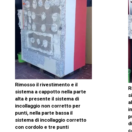
Rimosso il rivestimento e il
R
sistema a cappotto nella parte
s
alta è presente il sistema di
a
incollaggio non corretto per
i
punti, nella parte bassa il
p
sistema di incollaggio corretto
d
con cordolo e tre punti
c