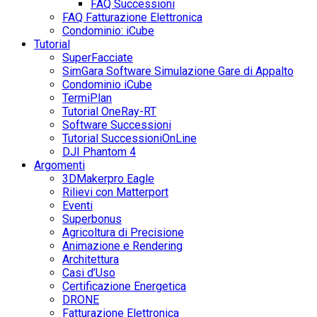
FAQ Successioni
FAQ Fatturazione Elettronica
Condominio: iCube
Tutorial
SuperFacciate
SimGara Software Simulazione Gare di Appalto
Condominio iCube
TermiPlan
Tutorial OneRay-RT
Software Successioni
Tutorial SuccessioniOnLine
DJI Phantom 4
Argomenti
3DMakerpro Eagle
Rilievi con Matterport
Eventi
Superbonus
Agricoltura di Precisione
Animazione e Rendering
Architettura
Casi d’Uso
Certificazione Energetica
DRONE
Fatturazione Elettronica