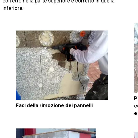
corretto nella parte superiore e corretto in quella
inferiore.
P
Fasi della rimozione dei pannelli
c
e