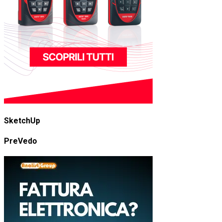
SketchUp
PreVedo