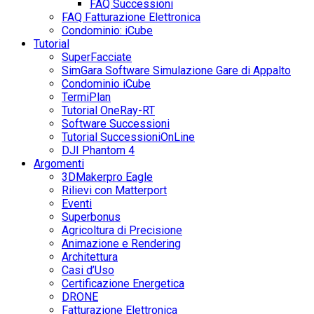
FAQ Successioni
FAQ Fatturazione Elettronica
Condominio: iCube
Tutorial
SuperFacciate
SimGara Software Simulazione Gare di Appalto
Condominio iCube
TermiPlan
Tutorial OneRay-RT
Software Successioni
Tutorial SuccessioniOnLine
DJI Phantom 4
Argomenti
3DMakerpro Eagle
Rilievi con Matterport
Eventi
Superbonus
Agricoltura di Precisione
Animazione e Rendering
Architettura
Casi d’Uso
Certificazione Energetica
DRONE
Fatturazione Elettronica