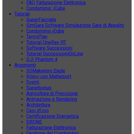
FAQ Fatturazione Elettronica
Condominio: iCube
Tutorial
SuperFacciate
SimGara Software Simulazione Gare di Appalto
Condominio iCube
TermiPlan
Tutorial OneRay-RT
Software Successioni
Tutorial SuccessioniOnLine
DJI Phantom 4
Argomenti
3DMakerpro Eagle
Rilievi con Matterport
Eventi
Superbonus
Agricoltura di Precisione
Animazione e Rendering
Architettura
Casi d’Uso
Certificazione Energetica
DRONE
Fatturazione Elettronica
Gestione del Condominio