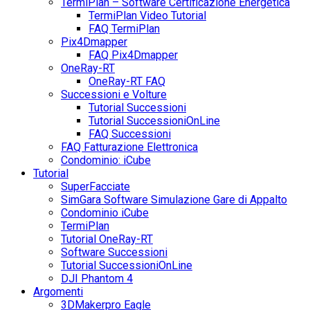
TermiPlan – Software Certificazione Energetica
TermiPlan Video Tutorial
FAQ TermiPlan
Pix4Dmapper
FAQ Pix4Dmapper
OneRay-RT
OneRay-RT FAQ
Successioni e Volture
Tutorial Successioni
Tutorial SuccessioniOnLine
FAQ Successioni
FAQ Fatturazione Elettronica
Condominio: iCube
Tutorial
SuperFacciate
SimGara Software Simulazione Gare di Appalto
Condominio iCube
TermiPlan
Tutorial OneRay-RT
Software Successioni
Tutorial SuccessioniOnLine
DJI Phantom 4
Argomenti
3DMakerpro Eagle