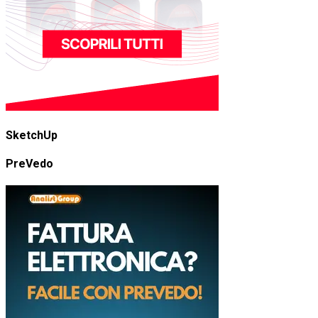
SketchUp
PreVedo