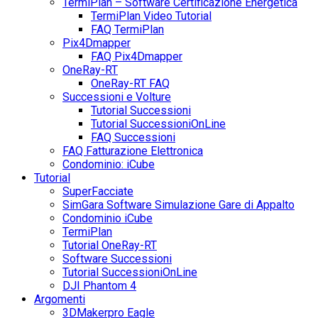
TermiPlan – Software Certificazione Energetica
TermiPlan Video Tutorial
FAQ TermiPlan
Pix4Dmapper
FAQ Pix4Dmapper
OneRay-RT
OneRay-RT FAQ
Successioni e Volture
Tutorial Successioni
Tutorial SuccessioniOnLine
FAQ Successioni
FAQ Fatturazione Elettronica
Condominio: iCube
Tutorial
SuperFacciate
SimGara Software Simulazione Gare di Appalto
Condominio iCube
TermiPlan
Tutorial OneRay-RT
Software Successioni
Tutorial SuccessioniOnLine
DJI Phantom 4
Argomenti
3DMakerpro Eagle