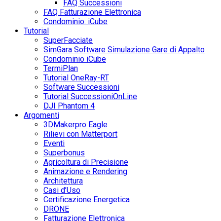
FAQ Successioni
FAQ Fatturazione Elettronica
Condominio: iCube
Tutorial
SuperFacciate
SimGara Software Simulazione Gare di Appalto
Condominio iCube
TermiPlan
Tutorial OneRay-RT
Software Successioni
Tutorial SuccessioniOnLine
DJI Phantom 4
Argomenti
3DMakerpro Eagle
Rilievi con Matterport
Eventi
Superbonus
Agricoltura di Precisione
Animazione e Rendering
Architettura
Casi d’Uso
Certificazione Energetica
DRONE
Fatturazione Elettronica