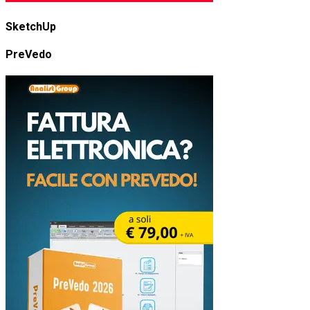
SketchUp
PreVedo