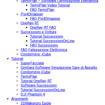
TermiPlan – Software Certificazione Energetica
TermiPlan Video Tutorial
FAQ TermiPlan
Pix4Dmapper
FAQ Pix4Dmapper
OneRay-RT
OneRay-RT FAQ
Successioni e Volture
Tutorial Successioni
Tutorial SuccessioniOnLine
FAQ Successioni
FAQ Fatturazione Elettronica
Condominio: iCube
Tutorial
SuperFacciate
SimGara Software Simulazione Gare di Appalto
Condominio iCube
TermiPlan
Tutorial OneRay-RT
Software Successioni
Tutorial SuccessioniOnLine
DJI Phantom 4
Argomenti
3DMakerpro Eagle