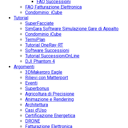
FAQ Successioni
FAQ Fatturazione Elettronica
Condominio: iCube
Tutorial
SuperFacciate
SimGara Software Simulazione Gare di Appalto
Condominio iCube
TermiPlan
Tutorial OneRay-RT
Software Successioni
Tutorial SuccessioniOnLine
DJI Phantom 4
Argomenti
3DMakerpro Eagle
Rilievi con Matterport
Eventi
Superbonus
Agricoltura di Precisione
Animazione e Rendering
Architettura
Casi d’Uso
Certificazione Energetica
DRONE
Fatturazione Elettronica