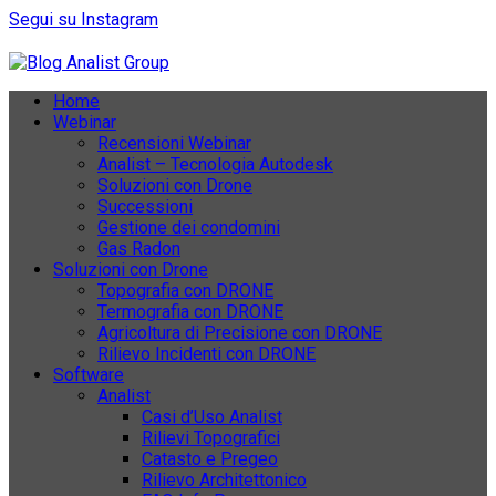
Segui su Instagram
Home
Webinar
Recensioni Webinar
Analist – Tecnologia Autodesk
Soluzioni con Drone
Successioni
Gestione dei condomini
Gas Radon
Soluzioni con Drone
Topografia con DRONE
Termografia con DRONE
Agricoltura di Precisione con DRONE
Rilievo Incidenti con DRONE
Software
Analist
Casi d’Uso Analist
Rilievi Topografici
Catasto e Pregeo
Rilievo Architettonico