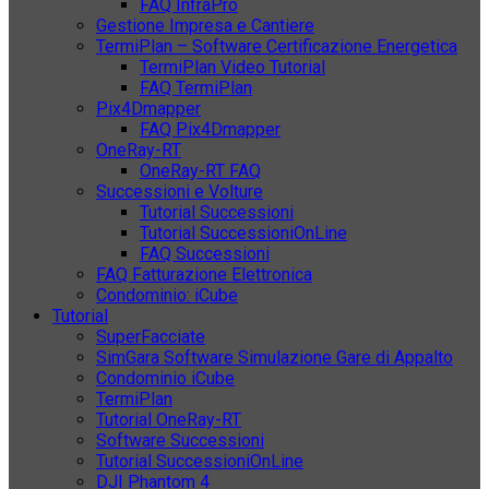
FAQ InfraPro
Gestione Impresa e Cantiere
TermiPlan – Software Certificazione Energetica
TermiPlan Video Tutorial
FAQ TermiPlan
Pix4Dmapper
FAQ Pix4Dmapper
OneRay-RT
OneRay-RT FAQ
Successioni e Volture
Tutorial Successioni
Tutorial SuccessioniOnLine
FAQ Successioni
FAQ Fatturazione Elettronica
Condominio: iCube
Tutorial
SuperFacciate
SimGara Software Simulazione Gare di Appalto
Condominio iCube
TermiPlan
Tutorial OneRay-RT
Software Successioni
Tutorial SuccessioniOnLine
DJI Phantom 4