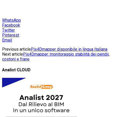
WhatsApp
Facebook
Twitter
Pinterest
Email
Previous article
Pix4Dmapper disponibile in lingua Italiana
Next article
Pix4Dmapper: monitoraggio stabilità dei pendii,
costoni e frane
Analist CLOUD